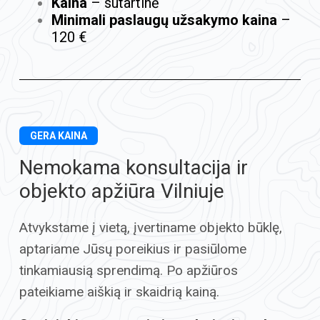
Kaina
– sutartinė
Minimali paslaugų užsakymo kaina
–
120 €
GERA KAINA
Nemokama konsultacija ir
objekto apžiūra Vilniuje
Atvykstame į vietą, įvertiname objekto būklę,
aptariame Jūsų poreikius ir pasiūlome
tinkamiausią sprendimą. Po apžiūros
pateikiame aiškią ir skaidrią kainą.