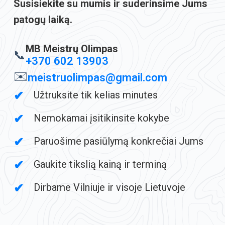
Susisiekite su mumis ir suderinsime Jums
patogų laiką.
MB Meistrų Olimpas
📞
+370 602 13903
✉️
meistruolimpas@gmail.com
Užtruksite tik kelias minutes
Nemokamai įsitikinsite kokybe
Paruošime pasiūlymą konkrečiai Jums
Gaukite tikslią kainą ir terminą
Dirbame Vilniuje ir visoje Lietuvoje