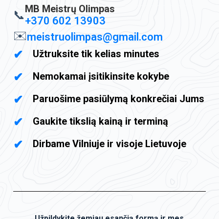
MB Meistrų Olimpas
📞
+370 602 13903
✉️
meistruolimpas@gmail.com
Užtruksite tik kelias minutes
Nemokamai įsitikinsite kokybe
Paruošime pasiūlymą konkrečiai Jums
Gaukite tikslią kainą ir terminą
Dirbame Vilniuje ir visoje Lietuvoje
Užpildykite žemiau esančią formą ir mes