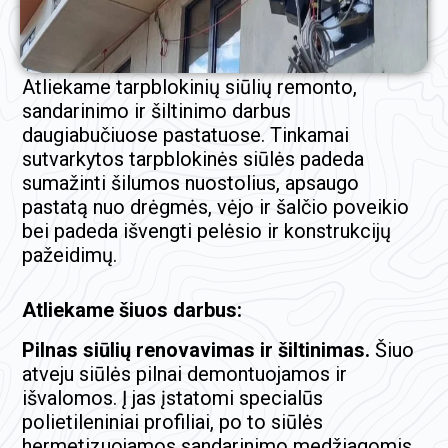
Atliekame tarpblokinių siūlių remonto,
sandarinimo ir šiltinimo darbus
daugiabučiuose pastatuose. Tinkamai
sutvarkytos tarpblokinės siūlės padeda
sumažinti šilumos nuostolius, apsaugo
pastatą nuo drėgmės, vėjo ir šalčio poveikio
bei padeda išvengti pelėsio ir konstrukcijų
pažeidimų.
Atliekame šiuos darbus:
Pilnas siūlių renovavimas ir šiltinimas.
Šiuo
atveju siūlės pilnai demontuojamos ir
išvalomos. Į jas įstatomi specialūs
polietileniniai profiliai, po to siūlės
hermetizuojamos sandarinimo medžiagomis.